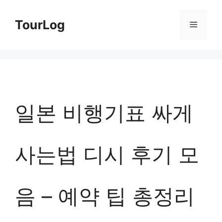
컨
TourLog
메
텐
츠
뉴
로
건
너
일본 비행기표 싸게
뛰
기
사는법 디시 후기 모
음 – 예약 팁 총정리