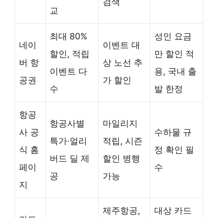
검색
교
최대 80%
성인 요금
네이
이벤트 대
할인, 적립
만 할인 적
버 항
상 노선 추
이벤트 다
용, 국내 출
공권
가 할인
수
발 한정
항공
항공사별
마일리지
사 공
수하물 규
특가·얼리
적립, 시즌
식 홈
정 확인 필
버드 딜 제
할인 병행
페이
수
공
가능
지
제주항공,
대상 카드