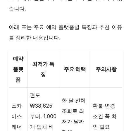
습니다.
아래 표는 주요 예약 플랫폼별 특징과 추천 이유
를 정리한 내용입니다.
예약
최저가 특
플랫
주요 혜택
주의사항
징
폼
편도
한 달 전체
스카
₩38,625
환불·변경
조회로 최
이스
부터, 1,000
조건 꼭 확
저가 날짜
캐너
개 업체 비
인 필요