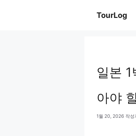
컨
TourLog
텐
츠
로
건
너
일본 1
뛰
기
아야 
1월 20, 2026
작성