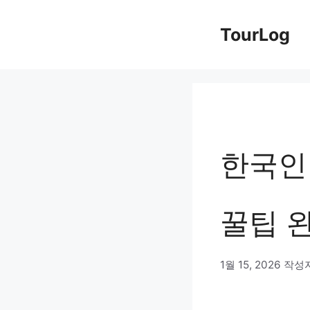
컨
TourLog
텐
츠
로
건
너
한국인
뛰
기
꿀팁 완
1월 15, 2026
작성