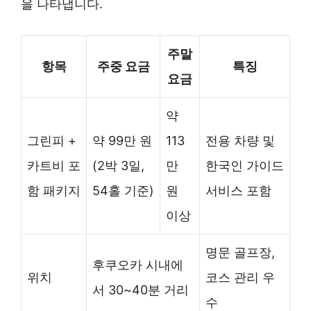
을 나타냅니다.
주말
항목
주중 요금
특징
요금
약
그린피 +
약 99만 원
113
전용 차량 및
카트비 포
(2박 3일,
만
한국인 가이드
함 패키지
54홀 기준)
원
서비스 포함
이상
명문 골프장,
후쿠오카 시내에
위치
코스 관리 우
서 30~40분 거리
수