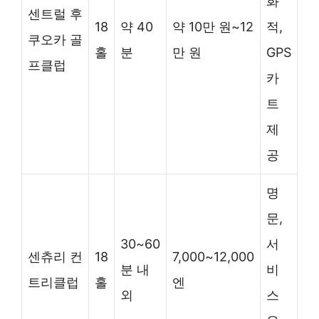
화
센트럴 후
18
약 40
약 10만 원~12
적,
쿠오카 골
홀
분
만 원
GPS
프클럽
카
트
제
공
명
문,
30~60
서
센츄리 컨
18
7,000~12,000
분 내
비
트리클럽
홀
엔
외
스