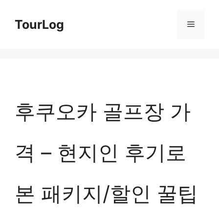
컨
TourLog
메
텐
츠
뉴
로
건
너
후쿠오카 골프장 가
뛰
기
격 – 현지인 후기로
본 패키지/할인 꿀팁