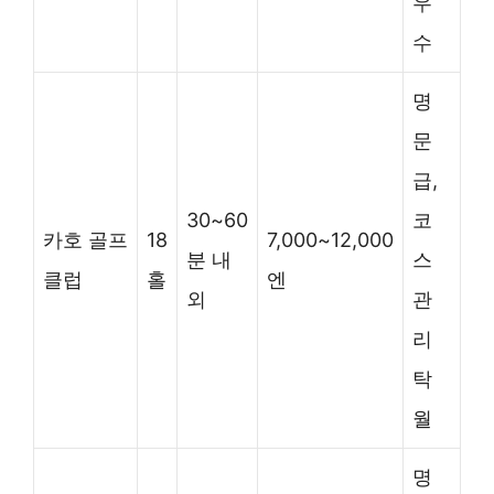
우
수
명
문
급,
30~60
코
카호 골프
18
7,000~12,000
분 내
스
클럽
홀
엔
외
관
리
탁
월
명