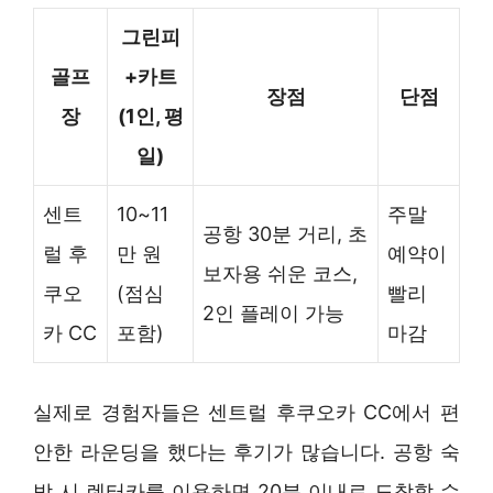
그린피
골프
+카트
장점
단점
장
(1인, 평
일)
센트
10~11
주말
공항 30분 거리, 초
럴 후
만 원
예약이
보자용 쉬운 코스,
쿠오
(점심
빨리
2인 플레이 가능
카 CC
포함)
마감
실제로 경험자들은 센트럴 후쿠오카 CC에서 편
안한 라운딩을 했다는 후기가 많습니다. 공항 숙
박 시 렌터카를 이용하면 20분 이내로 도착할 수