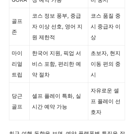
코스 정보 풍부, 중급
코스 품질 중
골프
자 이상 선호, 영어 지
시 중급자 이
존
원 제한적
상
마이
한국어 지원, 픽업 서
초보자, 현지
리얼
비스 포함, 편리한 예
이동 편의 중
트립
약 절차
시
자유로운 셀
당근
셀프 플레이 특화, 실
프 플레이 선
골프
시간 예약 가능
호자
최근 여행 동향을 보면, 예약 플랫폼별 특징을 잘