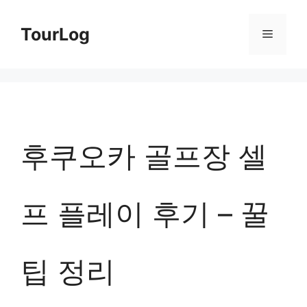
컨
TourLog
메
텐
츠
뉴
로
건
너
후쿠오카 골프장 셀
뛰
기
프 플레이 후기 – 꿀
팁 정리