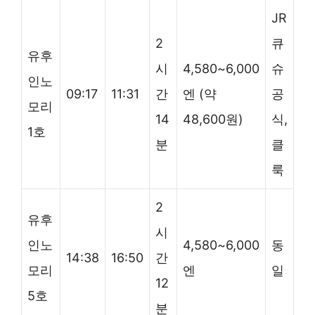
JR
2
큐
유후
시
4,580~6,000
슈
인노
09:17
11:31
간
엔 (약
공
모리
14
48,600원)
식,
1호
분
클
룩
2
유후
시
인노
4,580~6,000
동
14:38
16:50
간
모리
엔
일
12
5호
분