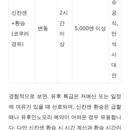
슈
신칸센
2시
공
+환승
간
식,
변동
5,000엔 이상
(코쿠라
이
만
경유)
상
석
시
대
안
경험적으로 보면, 유후 특급은 저예산 또는 일정
에 여유가 있을 때 선호되며, 신칸센 환승은 급할
때나 유후인노모리 예약이 어려운 경우 유용합니
다. 다만 신칸센 환승 시 시간 계산과 환승 시간이