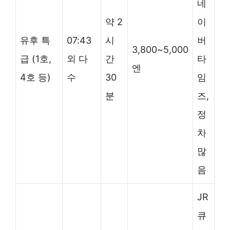
네
약 2
이
유후 특
07:43
시
버
3,800~5,000
급 (1호,
외 다
간
타
엔
4호 등)
수
30
임
분
즈,
정
차
많
음
JR
큐