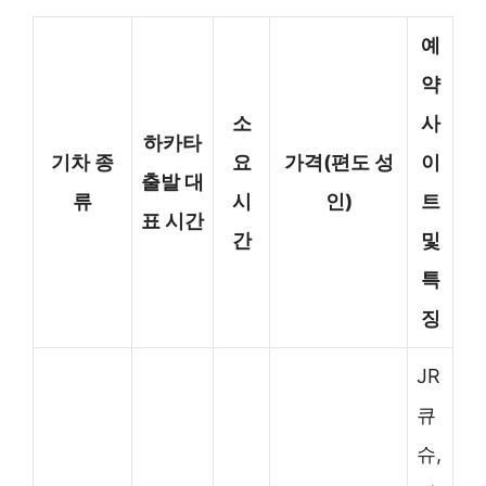
예
약
소
사
하카타
기차 종
요
가격(편도 성
이
출발 대
류
시
인)
트
표 시간
간
및
특
징
JR
큐
슈,