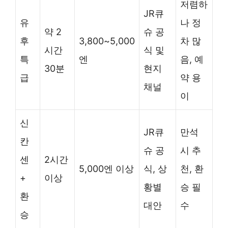
저렴하
JR큐
유
나 정
약 2
슈 공
후
3,800~5,000
차 많
시간
식 및
특
엔
음, 예
30분
현지
급
약 용
채널
이
신
JR큐
만석
칸
슈 공
시 추
센
2시간
5,000엔 이상
식, 상
천, 환
+
이상
황별
승 필
환
대안
수
승