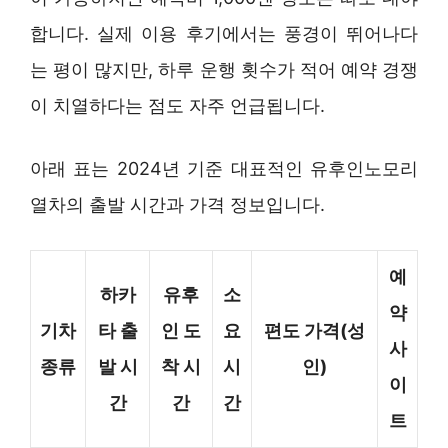
합니다. 실제 이용 후기에서는 풍경이 뛰어나다
는 평이 많지만, 하루 운행 횟수가 적어 예약 경쟁
이 치열하다는 점도 자주 언급됩니다.
아래 표는 2024년 기준 대표적인 유후인노모리
열차의 출발 시간과 가격 정보입니다.
예
하카
유후
소
약
기차
타 출
인 도
요
편도 가격(성
사
종류
발 시
착 시
시
인)
이
간
간
간
트