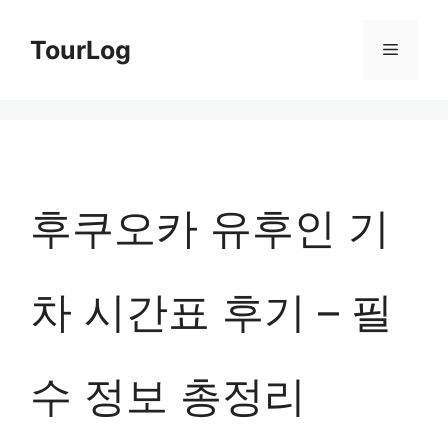
컨
TourLog
메
텐
츠
뉴
로
건
너
후쿠오카 유후인 기
뛰
기
차 시간표 후기 – 필
수 정보 총정리