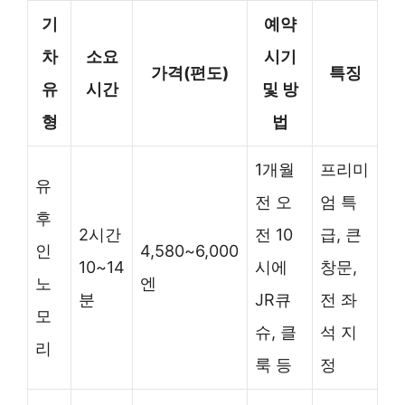
기
예약
차
소요
시기
가격(편도)
특징
유
시간
및 방
형
법
1개월
프리미
유
전 오
엄 특
후
2시간
전 10
급, 큰
인
4,580~6,000
10~14
시에
창문,
노
엔
분
JR큐
전 좌
모
슈, 클
석 지
리
룩 등
정