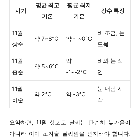
평균 최고
평균 최저
시기
강수 특징
기온
기온
11월
비 조금, 눈
약 7~8°C
약 -1~0°C
상순
드묾
11월
약
비와 눈 섞
약 5~6°C
중순
-1~-2°C
임
11월
눈 내림 시
약 2°C
약 -3°C
하순
작
요약하면, 11월 삿포로 날씨는 단순히 늦가을이
아니라 이미 초겨울 날씨임을 인지해야 합니다.