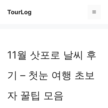
컨
TourLog
메
텐
츠
뉴
로
건
너
11월 삿포로 날씨 후
뛰
기
기 – 첫눈 여행 초보
자 꿀팁 모음