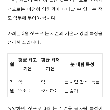
다만, 겨울이 완전히 끝난 것은 아니므로 아침저
녁으로는 여전히 영하권이 나타날 수 있다는 점
도 염두에 두어야 합니다.
아래는 3월 삿포로 눈 시즌의 기온과 강설 특징을
정리한 표입니다.
평균 최고
평균 최저
월
눈 내림 특성
기온
기온
3
약
약
눈 내림 감소, 녹는
월
2~5°C
-2~0°C
눈 증가
요약하면, 삿포로 3월 눈은 겨울 끝자락 특성이