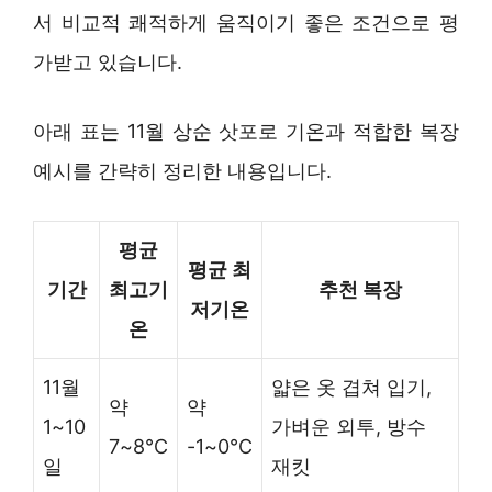
서 비교적 쾌적하게 움직이기 좋은 조건으로 평
가받고 있습니다.
아래 표는 11월 상순 삿포로 기온과 적합한 복장
예시를 간략히 정리한 내용입니다.
평균
평균 최
기간
최고기
추천 복장
저기온
온
11월
얇은 옷 겹쳐 입기,
약
약
1~10
가벼운 외투, 방수
7~8°C
-1~0°C
일
재킷