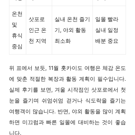
온천
삿포로
실내 온천 즐기
일몰 빨라
및
인근 온
기, 야외 활동
실내 일정
휴식
천 지역
최소화
배분 중요
중심
위 표에서 보듯, 11월 홋카이도 여행은 체감 온도
에 맞춘 적절한 복장과 활동 계획이 필수입니다.
실제 후기를 보면, 겨울 시작점인 삿포로에서 첫
눈을 즐기며 쉬엄쉬엄 걷거나 식도락을 즐기는
여행객이 많습니다. 반면, 야외 활동을 많이 계획
하면 미끄럼과 빠른 일몰에 대비하는 것이 좋습
니다.