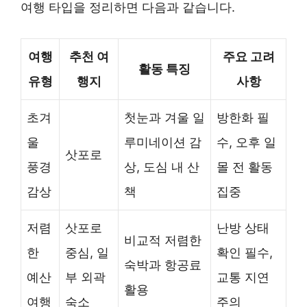
여행 타입을 정리하면 다음과 같습니다.
여행
추천 여
주요 고려
활동 특징
유형
행지
사항
초겨
첫눈과 겨울 일
방한화 필
울
루미네이션 감
수, 오후 일
삿포로
풍경
상, 도심 내 산
몰 전 활동
감상
책
집중
저렴
삿포로
난방 상태
비교적 저렴한
한
중심, 일
확인 필수,
숙박과 항공료
예산
부 외곽
교통 지연
활용
여행
숙소
주의