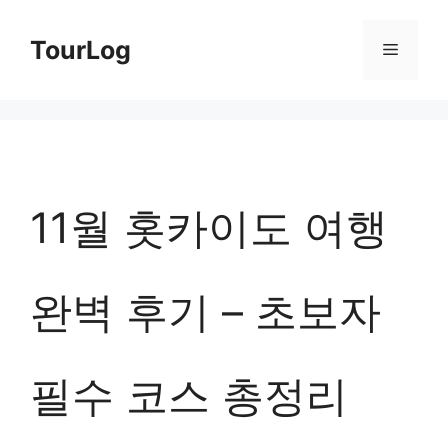
컨
TourLog
메
텐
츠
뉴
로
건
너
11월 홋카이도 여행
뛰
기
완벽 후기 – 초보자
필수 코스 총정리