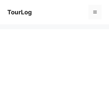
컨
TourLog
메
텐
츠
뉴
로
건
너
뛰
기