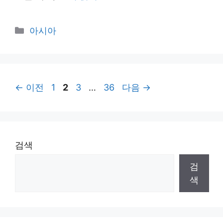
카
아시아
테
고
리
페
페
페
페
←
이전
1
2
3
…
36
다음
→
이
이
이
이
지
지
지
지
검색
검
색