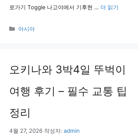
로가기 Toggle 나고야에서 기후현 …
더 읽기
카
아시아
테
고
리
오키나와 3박4일 뚜벅이
여행 후기 – 필수 교통 팁
정리
4월 27, 2026
작성자:
admin