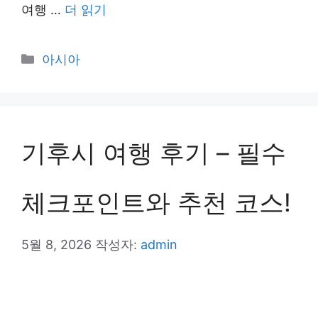
여행 …
더 읽기
카
아시아
테
고
리
기후시 여행 후기 – 필수
체크포인트와 추천 코스!
5월 8, 2026
작성자:
admin